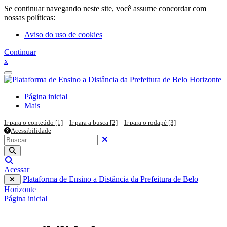
Ir para o conteúdo principal
Se continuar navegando neste site, você assume concordar com
nossas políticas:
Aviso do uso de cookies
Continuar
x
Painel lateral
Página inicial
Mais
Ir para o conteúdo [1]
Ir para a busca [2]
Ir para o rodapé [3]
Acessibilidade
Pesquisar em todo o site
Buscar
Fechar
Executar pesquisa
Alternar entrada de pesquisa
Acessar
Plataforma de Ensino a Distância da Prefeitura de Belo
Horizonte
Página inicial