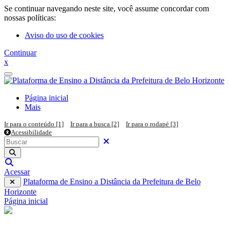
Ir para o conteúdo principal
Se continuar navegando neste site, você assume concordar com
nossas políticas:
Aviso do uso de cookies
Continuar
x
Painel lateral
Página inicial
Mais
Ir para o conteúdo [1]
Ir para a busca [2]
Ir para o rodapé [3]
Acessibilidade
Pesquisar em todo o site
Buscar
Fechar
Executar pesquisa
Alternar entrada de pesquisa
Acessar
Plataforma de Ensino a Distância da Prefeitura de Belo
Horizonte
Página inicial