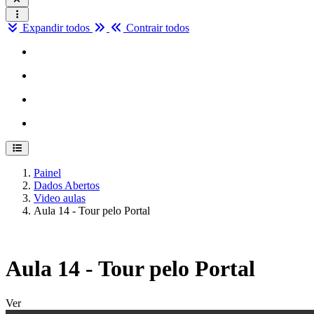
Expandir todos
Contrair todos
Abrir índice do curso
Painel
Dados Abertos
Video aulas
Aula 14 - Tour pelo Portal
Aula 14 - Tour pelo Portal
Condições de conclusão
Ver