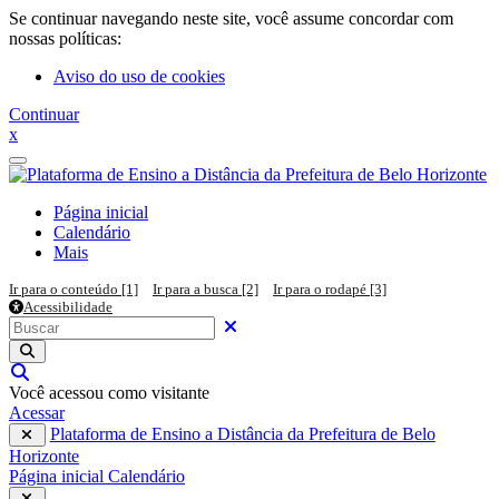
Ir para o conteúdo principal
Se continuar navegando neste site, você assume concordar com
nossas políticas:
Aviso do uso de cookies
Continuar
x
Painel lateral
Página inicial
Calendário
Mais
Ir para o conteúdo [1]
Ir para a busca [2]
Ir para o rodapé [3]
Acessibilidade
Pesquisar em todo o site
Buscar
Fechar
Executar pesquisa
Alternar entrada de pesquisa
Você acessou como visitante
Acessar
Plataforma de Ensino a Distância da Prefeitura de Belo
Horizonte
Página inicial
Calendário