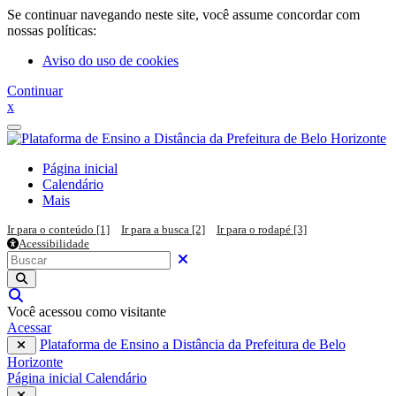
Ir para o conteúdo principal
Se continuar navegando neste site, você assume concordar com
nossas políticas:
Aviso do uso de cookies
Continuar
x
Painel lateral
Página inicial
Calendário
Mais
Ir para o conteúdo [1]
Ir para a busca [2]
Ir para o rodapé [3]
Acessibilidade
Pesquisar em todo o site
Buscar
Fechar
Executar pesquisa
Alternar entrada de pesquisa
Você acessou como visitante
Acessar
Plataforma de Ensino a Distância da Prefeitura de Belo
Horizonte
Página inicial
Calendário