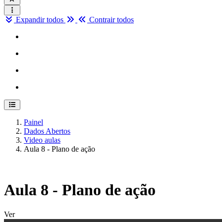
Expandir todos
Contrair todos
Abrir índice do curso
Painel
Dados Abertos
Video aulas
Aula 8 - Plano de ação
Aula 8 - Plano de ação
Condições de conclusão
Ver