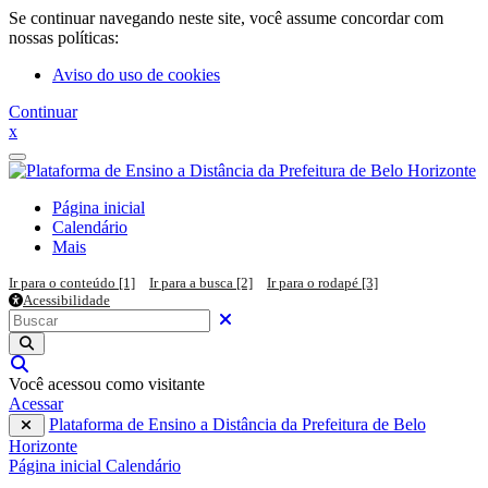
Ir para o conteúdo principal
Se continuar navegando neste site, você assume concordar com
nossas políticas:
Aviso do uso de cookies
Continuar
x
Painel lateral
Página inicial
Calendário
Mais
Ir para o conteúdo [1]
Ir para a busca [2]
Ir para o rodapé [3]
Acessibilidade
Pesquisar em todo o site
Buscar
Fechar
Executar pesquisa
Alternar entrada de pesquisa
Você acessou como visitante
Acessar
Plataforma de Ensino a Distância da Prefeitura de Belo
Horizonte
Página inicial
Calendário