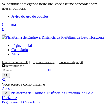
Ir para o conteúdo principal
Se continuar navegando neste site, você assume concordar com
nossas políticas:
Aviso do uso de cookies
Continuar
x
Painel lateral
Página inicial
Calendário
Mais
Ir para o conteúdo [1]
Ir para a busca [2]
Ir para o rodapé [3]
Acessibilidade
Pesquisar em todo o site
Buscar
Fechar
Executar pesquisa
Alternar entrada de pesquisa
Você acessou como visitante
Acessar
Plataforma de Ensino a Distância da Prefeitura de Belo
Horizonte
Página inicial
Calendário