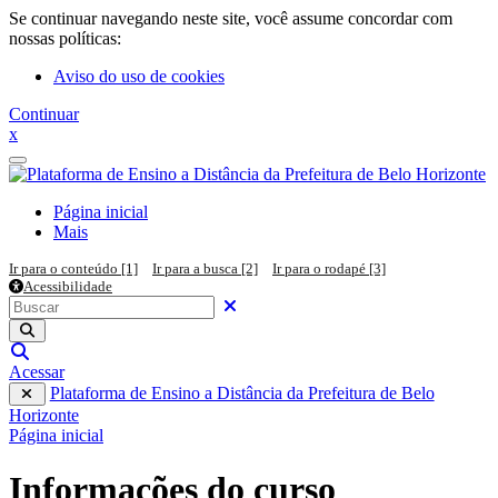
Ir para o conteúdo principal
Se continuar navegando neste site, você assume concordar com
nossas políticas:
Aviso do uso de cookies
Continuar
x
Painel lateral
Página inicial
Mais
Ir para o conteúdo [1]
Ir para a busca [2]
Ir para o rodapé [3]
Acessibilidade
Pesquisar em todo o site
Buscar
Fechar
Executar pesquisa
Alternar entrada de pesquisa
Acessar
Plataforma de Ensino a Distância da Prefeitura de Belo
Horizonte
Página inicial
Informações do curso