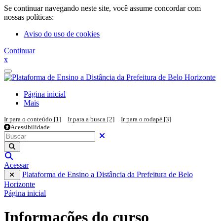
Ir para o conteúdo principal
Se continuar navegando neste site, você assume concordar com
nossas políticas:
Aviso do uso de cookies
Continuar
x
Painel lateral
Página inicial
Mais
Ir para o conteúdo [1]
Ir para a busca [2]
Ir para o rodapé [3]
Acessibilidade
Pesquisar em todo o site
Buscar
Fechar
Executar pesquisa
Alternar entrada de pesquisa
Acessar
Plataforma de Ensino a Distância da Prefeitura de Belo
Horizonte
Página inicial
Informações do curso