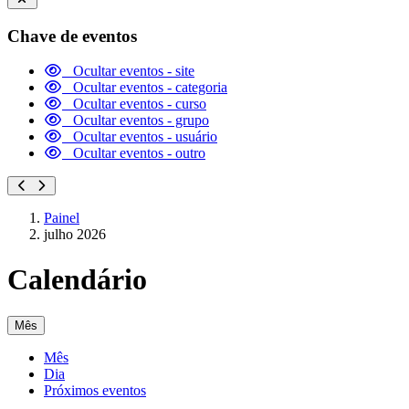
Blocos
Pular Chave de eventos
Chave de eventos
Ocultar eventos - site
Ocultar eventos - categoria
Ocultar eventos - curso
Ocultar eventos - grupo
Ocultar eventos - usuário
Ocultar eventos - outro
Abrir gaveta de blocos
Painel
julho 2026
Calendário
Mês
Mês
Dia
Próximos eventos